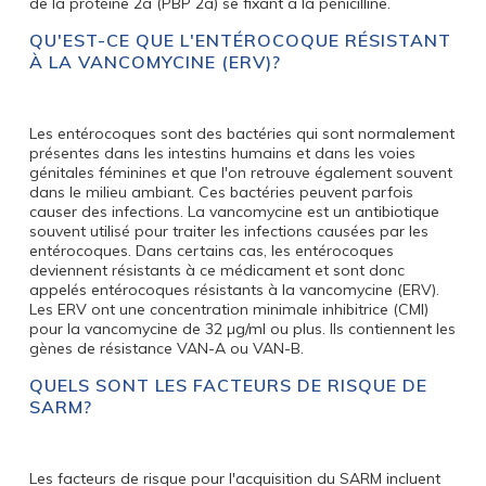
de la protéine 2a (PBP 2a) se fixant à la pénicilline.
QU'EST-CE QUE L'ENTÉROCOQUE RÉSISTANT
À LA VANCOMYCINE (ERV)?
Les entérocoques sont des bactéries qui sont normalement
présentes dans les intestins humains et dans les voies
génitales féminines et que l'on retrouve également souvent
dans le milieu ambiant. Ces bactéries peuvent parfois
causer des infections. La vancomycine est un antibiotique
souvent utilisé pour traiter les infections causées par les
entérocoques. Dans certains cas, les entérocoques
deviennent résistants à ce médicament et sont donc
appelés entérocoques résistants à la vancomycine (ERV).
Les ERV ont une concentration minimale inhibitrice (CMI)
pour la vancomycine de 32 µg/ml ou plus. Ils contiennent les
gènes de résistance VAN-A ou VAN-B.
QUELS SONT LES FACTEURS DE RISQUE DE
SARM?
Les facteurs de risque pour l'acquisition du SARM incluent