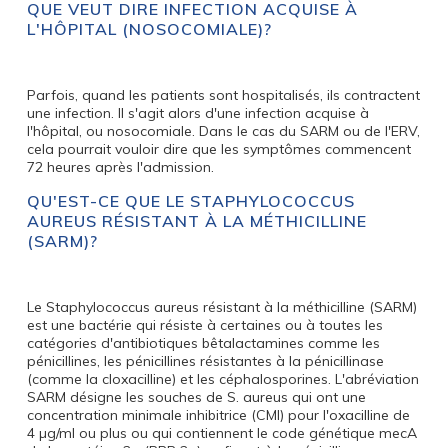
QUE VEUT DIRE INFECTION ACQUISE À
L'HÔPITAL (NOSOCOMIALE)?
Parfois, quand les patients sont hospitalisés, ils contractent
une infection. Il s'agit alors d'une infection acquise à
l'hôpital, ou nosocomiale. Dans le cas du SARM ou de l'ERV,
cela pourrait vouloir dire que les symptômes commencent
72 heures après l'admission.
QU'EST-CE QUE LE STAPHYLOCOCCUS
AUREUS RÉSISTANT À LA MÉTHICILLINE
(SARM)?
Le Staphylococcus aureus résistant à la méthicilline (SARM)
est une bactérie qui résiste à certaines ou à toutes les
catégories d'antibiotiques bêtalactamines comme les
pénicillines, les pénicillines résistantes à la pénicillinase
(comme la cloxacilline) et les céphalosporines. L'abréviation
SARM désigne les souches de S. aureus qui ont une
concentration minimale inhibitrice (CMI) pour l'oxacilline de
4 µg/ml ou plus ou qui contiennent le code génétique mecA