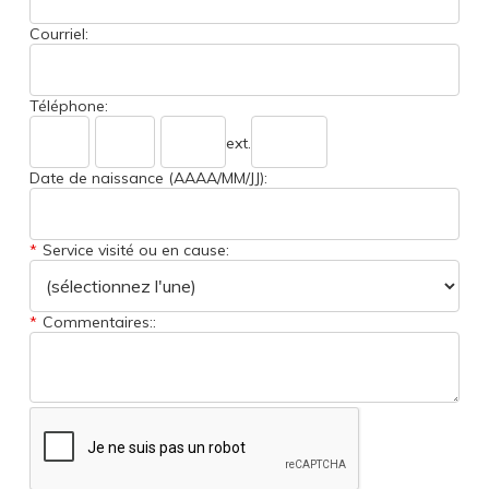
Courriel:
Téléphone:
phone
phone
ext.
prefix
line
code
number
Date de naissance (AAAA/MM/JJ):
*
Service visité ou en cause:
*
Commentaires::