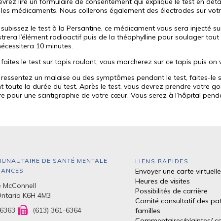
vrez lire un formulaire de consentement qui explique le test en détai
r les médicaments.
Nous collerons également des électrodes sur votre
 subissez le test à la Persantine, ce médicament vous sera injecté s
trera l’élément radioactif puis de la théophylline pour soulager tout
écessitera 10 minutes.
 faites le test sur tapis roulant, vous marcherez sur ce tapis puis on 
 ressentez un malaise ou des symptômes pendant le test, faites-le 
 toute la durée du test.
Après le test, vous devrez prendre votre go
re pour une scintigraphie de votre cœur.
Vous serez à l’hôpital penda
UNAUTAIRE DE SANTÉ MENTALE
LIENS RAPIDES
DANCES
Envoyer une carte virtuelle
Heures de visites
 McConnell
Possibilités de carrière
Ontario K6H 4M3
Comité consultatif des pat
-6363
(613) 361-6364
familles
Commentaires/plaintes/
co