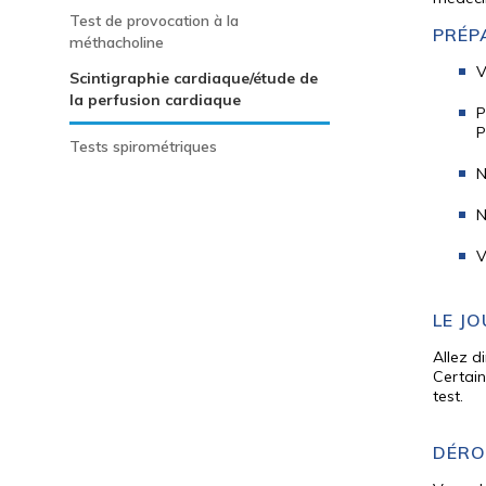
Test de provocation à la
PRÉP
méthacholine
V
Scintigraphie cardiaque/étude de
la perfusion cardiaque
P
P
Tests spirométriques
N
N
V
LE J
Allez d
Certain
test.
DÉRO