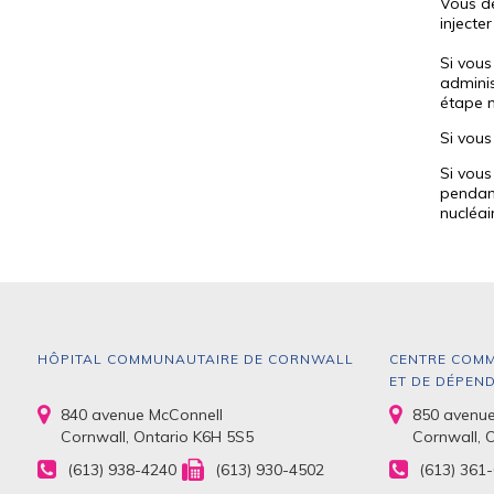
Vous de
injecte
Si vous
adminis
étape n
Si vous
Si vous
pendant
nucléai
HÔPITAL COMMUNAUTAIRE DE CORNWALL
CENTRE COMM
ET DE DÉPEN
840 avenue McConnell
850 avenue
Cornwall, Ontario K6H 5S5
Cornwall, 
(613) 938-4240
(613) 930-4502
(613) 361