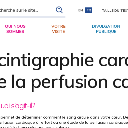
ch
EN
FR
TAILLE DU TEX
QUI NOUS
VOTRE
DIVULGATION
SOMMES
VISITE
PUBLIQUE
cintigraphie ca
e la perfusion c
oi s’agit-il?
 permet de déterminer comment le sang circule dans votre cœur. Deux
erfusion cardiaque à l’effort ou une étude de la perfusion cardiaque 
 a déjà choisi celui que vous subirez.