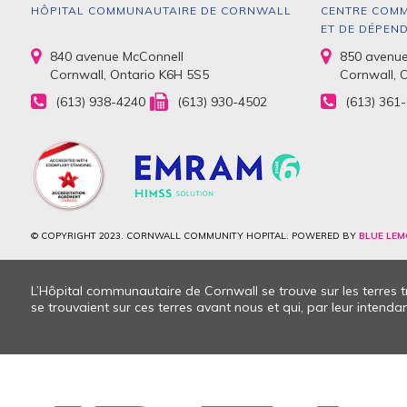
HÔPITAL COMMUNAUTAIRE DE CORNWALL
CENTRE COMM
ET DE DÉPEN
840 avenue McConnell
850 avenue
Cornwall, Ontario K6H 5S5
Cornwall, 
(613) 938-4240
(613) 930-4502
(613) 361
© COPYRIGHT 2023. CORNWALL COMMUNITY HOPITAL. POWERED BY
BLUE LEM
L’Hôpital communautaire de Cornwall se trouve sur les terres
se trouvaient sur ces terres avant nous et qui, par leur intendanc