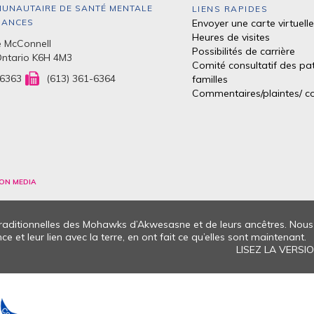
UNAUTAIRE DE SANTÉ MENTALE
LIENS RAPIDES
DANCES
Envoyer une carte virtuelle
Heures de visites
 McConnell
Possibilités de carrière
Ontario K6H 4M3
Comité consultatif des pat
-6363
(613) 361-6364
familles
Commentaires/plaintes/
co
ON MEDIA
 traditionnelles des Mohawks d’Akwesasne et de leurs ancêtres. No
e et leur lien avec la terre, en ont fait ce qu’elles sont maintenant.
LISEZ LA VERS